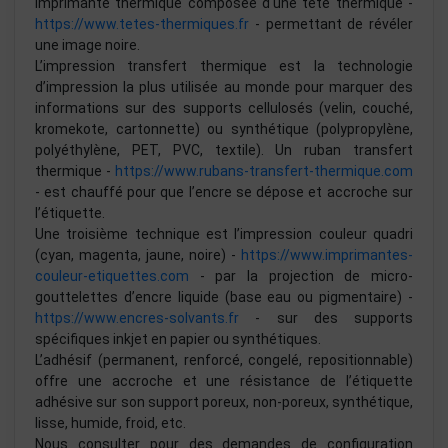
imprimante thermique composée d'une tête thermique -
https://www.tetes-thermiques.fr
- permettant de révéler
une image noire.
L’impression transfert thermique est la technologie
d’impression la plus utilisée au monde pour marquer des
informations sur des supports cellulosés (velin, couché,
kromekote, cartonnette) ou synthétique (polypropylène,
polyéthylène, PET, PVC, textile). Un ruban transfert
thermique -
https://www.rubans-transfert-thermique.com
- est chauffé pour que l’encre se dépose et accroche sur
l’étiquette.
Une troisième technique est l’impression couleur quadri
(cyan, magenta, jaune, noire) -
https://www.imprimantes-
couleur-etiquettes.com
- par la projection de micro-
gouttelettes d’encre liquide (base eau ou pigmentaire) -
https://www.encres-solvants.fr
- sur des supports
spécifiques inkjet en papier ou synthétiques.
L’adhésif (permanent, renforcé, congelé, repositionnable)
offre une accroche et une résistance de l’étiquette
adhésive sur son support poreux, non-poreux, synthétique,
lisse, humide, froid, etc.
Nous consulter pour des demandes de configuration