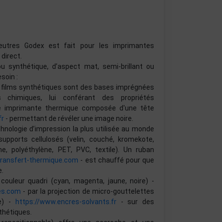
utres Godex est fait pour les imprimantes
direct.
ou synthétique, d’aspect mat, semi-brillant ou
soin :
ou films synthétiques sont des bases imprégnées
chimiques, lui conférant des propriétés
ne imprimante thermique composée d'une tête
fr
- permettant de révéler une image noire.
chnologie d’impression la plus utilisée au monde
pports cellulosés (velin, couché, kromekote,
e, polyéthylène, PET, PVC, textile). Un ruban
transfert-thermique.com
- est chauffé pour que
e.
couleur quadri (cyan, magenta, jaune, noire) -
es.com
- par la projection de micro-gouttelettes
re) -
https://www.encres-solvants.fr
- sur des
thétiques.