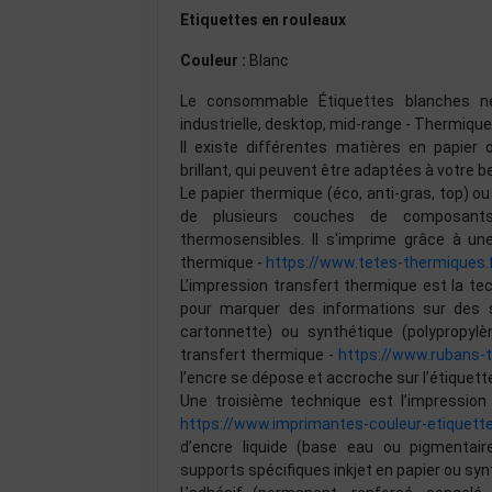
Etiquettes en rouleaux
Couleur :
Blanc
Le consommable Étiquettes blanches ne
industrielle, desktop, mid-range - Thermique 
Il existe différentes matières en papier 
brillant, qui peuvent être adaptées à votre be
Le papier thermique (éco, anti-gras, top) 
de plusieurs couches de composants 
thermosensibles. Il s'imprime grâce à u
thermique -
https://www.tetes-thermiques.
L’impression transfert thermique est la te
pour marquer des informations sur des su
cartonnette) ou synthétique (polypropylèn
transfert thermique -
https://www.rubans-
l’encre se dépose et accroche sur l’étiquett
Une troisième technique est l’impression 
https://www.imprimantes-couleur-etiquett
d’encre liquide (base eau ou pigmentai
supports spécifiques inkjet en papier ou syn