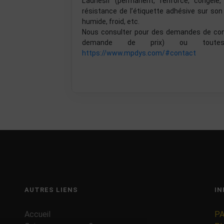
L’adhésif (permanent, renforcé, congelé
résistance de l’étiquette adhésive sur son
humide, froid, etc.
Nous consulter pour des demandes de confi
demande de prix) ou toutes
https://www.mpdys.com/#contact
AUTRES LIENS
IN
Accueil
PA