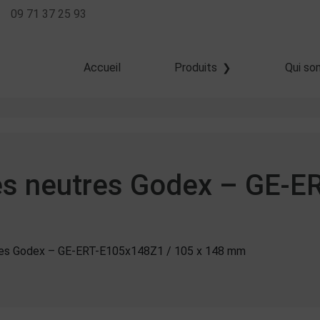
09 71 37 25 93
Accueil
Produits
Qui so
Transfert thermique
Thermique direct
Jet d'encre
hes neutres Godex – GE-E
tres Godex – GE-ERT-E105x148Z1 / 105 x 148 mm