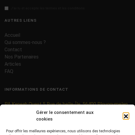
J'ai lu et accepte les termes et les conditions
AUTRES LIENS
Accueil
Qui sommes-nous ?
Contact
Nos Partenaires
Articles
FAQ
INFORMATIONS DE CONTACT
PA Keneah Ouest 5 Rue de belle-Île, 56400 Plougoumelen
Gérer le consentement aux
contact@etiquettes-adhesives-rouleaux.com
cookies
09 71 37 25 93
Pour offrir les meilleures expériences, nous utilisons des technologies