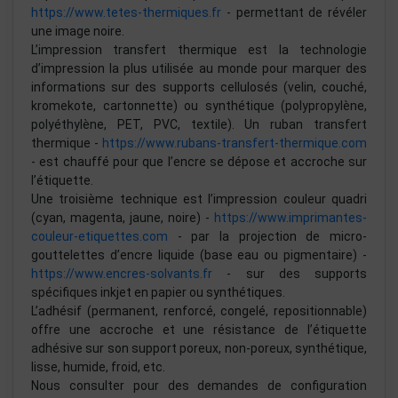
https://www.tetes-thermiques.fr
- permettant de révéler
une image noire.
L’impression transfert thermique est la technologie
d’impression la plus utilisée au monde pour marquer des
informations sur des supports cellulosés (velin, couché,
kromekote, cartonnette) ou synthétique (polypropylène,
polyéthylène, PET, PVC, textile). Un ruban transfert
thermique -
https://www.rubans-transfert-thermique.com
- est chauffé pour que l’encre se dépose et accroche sur
l’étiquette.
Une troisième technique est l’impression couleur quadri
(cyan, magenta, jaune, noire) -
https://www.imprimantes-
couleur-etiquettes.com
- par la projection de micro-
gouttelettes d’encre liquide (base eau ou pigmentaire) -
https://www.encres-solvants.fr
- sur des supports
spécifiques inkjet en papier ou synthétiques.
L’adhésif (permanent, renforcé, congelé, repositionnable)
offre une accroche et une résistance de l’étiquette
adhésive sur son support poreux, non-poreux, synthétique,
lisse, humide, froid, etc.
Nous consulter pour des demandes de configuration