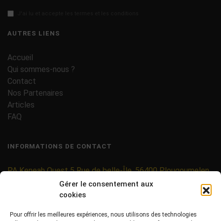
J'ai lu et accepte les termes et les conditions
AUTRES LIENS
Accueil
Qui sommes-nous ?
Contact
Nos Partenaires
Articles
FAQ
INFORMATIONS DE CONTACT
PA Keneah Ouest 5 Rue de belle-Île, 56400 Plougoumelen
Gérer le consentement aux
contact@etiquettes-adhesives-rouleaux.com
cookies
09 71 37 25 93
Pour offrir les meilleures expériences, nous utilisons des technologies