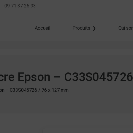
09 71 37 25 93
Accueil
Produits
Qui so
Transfert thermique
Thermique direct
Jet d'encre
encre Epson – C33S04572
pson – C33S045726 / 76 x 127 mm