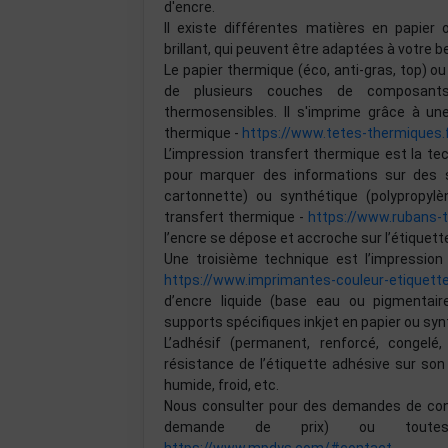
d'encre.
Il existe différentes matières en papier 
brillant, qui peuvent être adaptées à votre be
Le papier thermique (éco, anti-gras, top) 
de plusieurs couches de composants 
thermosensibles. Il s'imprime grâce à u
thermique -
https://www.tetes-thermiques.
L’impression transfert thermique est la te
pour marquer des informations sur des su
cartonnette) ou synthétique (polypropylèn
transfert thermique -
https://www.rubans-
l’encre se dépose et accroche sur l’étiquett
Une troisième technique est l’impression 
https://www.imprimantes-couleur-etiquett
d’encre liquide (base eau ou pigmentai
supports spécifiques inkjet en papier ou syn
L’adhésif (permanent, renforcé, congelé
résistance de l’étiquette adhésive sur son
humide, froid, etc.
Nous consulter pour des demandes de confi
demande de prix) ou toutes