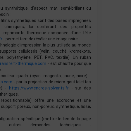
ou synthétique, d’aspect mat, semi-brillant ou
soin :
ou films synthétiques sont des bases imprégnées
chimiques, lui conférant des propriétés
ne imprimante thermique composée d'une tête
fr
- permettant de révéler une image noire.
chnologie d’impression la plus utilisée au monde
pports cellulosés (velin, couché, kromekote,
e, polyéthylène, PET, PVC, textile). Un ruban
transfert-thermique.com
- est chauffé pour que
e.
couleur quadri (cyan, magenta, jaune, noire) -
es.com
- par la projection de micro-gouttelettes
re) -
https://www.encres-solvants.fr
- sur des
thétiques.
, repositionnable) offre une accroche et une
 support poreux, non-poreux, synthétique, lisse,
guration spécifique (mettre le lien de la page
 autres demandes techniques -