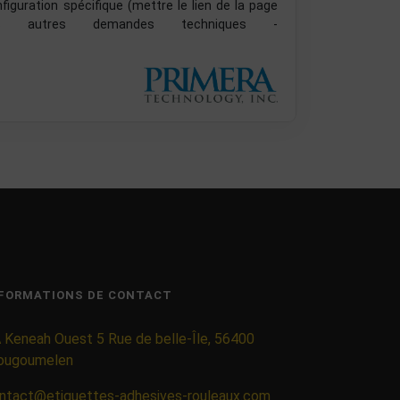
guration spécifique (mettre le lien de la page
 autres demandes techniques -
FORMATIONS DE CONTACT
 Keneah Ouest 5 Rue de belle-Île, 56400
ougoumelen
ntact@etiquettes-adhesives-rouleaux.com