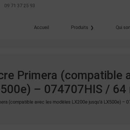
09 71 37 25 93
Accueil
Produits
Qui so
Transfert thermique
Thermique direct
Jet d'encre
ncre Primera (compatible
X500e) – 074707HIS / 64
imera (compatible avec les modèles LX200e jusqu’à LX500e) – 