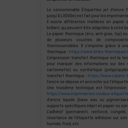
Le consommable Étiquettes jet d'encre 
jusqu'à LX500e) est fait pour les imprimantes
Il existe différentes matières en papier 
brillant, qui peuvent être adaptées à votre be
Le papier thermique (éco, anti-gras, top) 
de plusieurs couches de composants 
thermosensibles. Il s'imprime grâce à u
thermique -
https://www.tetes-thermiques.
L’impression transfert thermique est la te
pour marquer des informations sur des su
cartonnette) ou synthétique (polypropylèn
transfert thermique -
https://www.rubans-
l’encre se dépose et accroche sur l’étiquett
Une troisième technique est l’impression 
https://www.imprimantes-couleur-etiquett
d’encre liquide (base eau ou pigmentai
supports spécifiques inkjet en papier ou syn
L’adhésif (permanent, renforcé, congelé
résistance de l’étiquette adhésive sur son
humide, froid, etc.