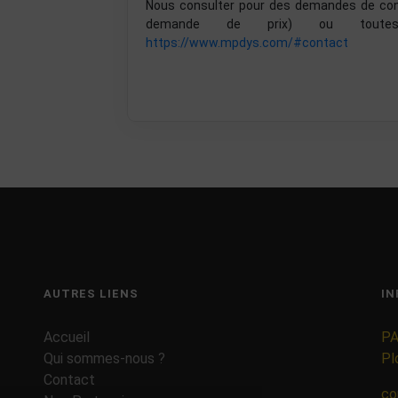
Nous consulter pour des demandes de confi
demande de prix) ou toutes
https://www.mpdys.com/#contact
AUTRES LIENS
IN
Accueil
PA
Qui sommes-nous ?
Pl
Contact
co