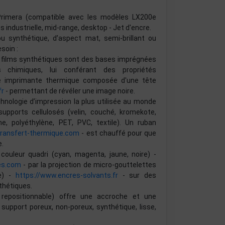
Primera (compatible avec les modèles LX200e
 industrielle, mid-range, desktop - Jet d'encre.
ou synthétique, d’aspect mat, semi-brillant ou
soin :
ou films synthétiques sont des bases imprégnées
chimiques, lui conférant des propriétés
ne imprimante thermique composée d'une tête
fr
- permettant de révéler une image noire.
chnologie d’impression la plus utilisée au monde
pports cellulosés (velin, couché, kromekote,
e, polyéthylène, PET, PVC, textile). Un ruban
transfert-thermique.com
- est chauffé pour que
e.
couleur quadri (cyan, magenta, jaune, noire) -
es.com
- par la projection de micro-gouttelettes
re) -
https://www.encres-solvants.fr
- sur des
thétiques.
, repositionnable) offre une accroche et une
 support poreux, non-poreux, synthétique, lisse,