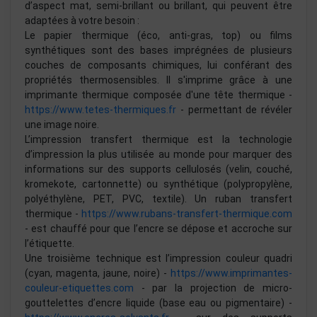
d’aspect mat, semi-brillant ou brillant, qui peuvent être
adaptées à votre besoin :
Le papier thermique (éco, anti-gras, top) ou films
synthétiques sont des bases imprégnées de plusieurs
couches de composants chimiques, lui conférant des
propriétés thermosensibles. Il s'imprime grâce à une
imprimante thermique composée d'une tête thermique -
https://www.tetes-thermiques.fr
- permettant de révéler
une image noire.
L’impression transfert thermique est la technologie
d’impression la plus utilisée au monde pour marquer des
informations sur des supports cellulosés (velin, couché,
kromekote, cartonnette) ou synthétique (polypropylène,
polyéthylène, PET, PVC, textile). Un ruban transfert
thermique -
https://www.rubans-transfert-thermique.com
- est chauffé pour que l’encre se dépose et accroche sur
l’étiquette.
Une troisième technique est l’impression couleur quadri
(cyan, magenta, jaune, noire) -
https://www.imprimantes-
couleur-etiquettes.com
- par la projection de micro-
gouttelettes d’encre liquide (base eau ou pigmentaire) -