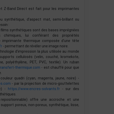
 Z-Band Direct est fait pour les imprimantes
ou synthétique, d’aspect mat, semi-brillant ou
soin :
ou films synthétiques sont des bases imprégnées
chimiques, lui conférant des propriétés
ne imprimante thermique composée d'une tête
fr
- permettant de révéler une image noire.
chnologie d’impression la plus utilisée au monde
pports cellulosés (velin, couché, kromekote,
e, polyéthylène, PET, PVC, textile). Un ruban
transfert-thermique.com
- est chauffé pour que
e.
couleur quadri (cyan, magenta, jaune, noire) -
es.com
- par la projection de micro-gouttelettes
re) -
https://www.encres-solvants.fr
- sur des
thétiques.
, repositionnable) offre une accroche et une
 support poreux, non-poreux, synthétique, lisse,