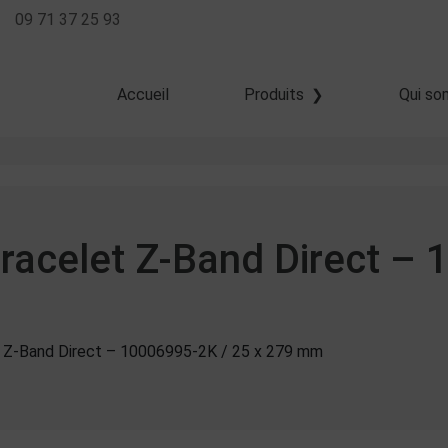
09 71 37 25 93
Accueil
Produits
Qui so
Transfert thermique
Thermique direct
Jet d'encre
Bracelet Z-Band Direct –
t Z-Band Direct – 10006995-2K / 25 x 279 mm