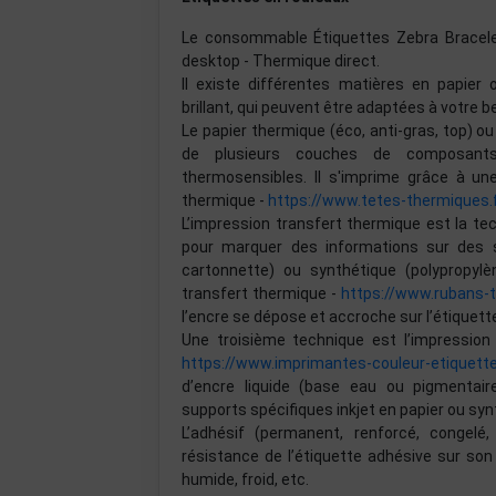
Le consommable Étiquettes Zebra Bracelet
desktop - Thermique direct.
Il existe différentes matières en papier 
brillant, qui peuvent être adaptées à votre be
Le papier thermique (éco, anti-gras, top) 
de plusieurs couches de composants 
thermosensibles. Il s'imprime grâce à u
thermique -
https://www.tetes-thermiques.
L’impression transfert thermique est la te
pour marquer des informations sur des su
cartonnette) ou synthétique (polypropylèn
transfert thermique -
https://www.rubans-
l’encre se dépose et accroche sur l’étiquett
Une troisième technique est l’impression 
https://www.imprimantes-couleur-etiquett
d’encre liquide (base eau ou pigmentai
supports spécifiques inkjet en papier ou syn
L’adhésif (permanent, renforcé, congelé
résistance de l’étiquette adhésive sur son
humide, froid, etc.