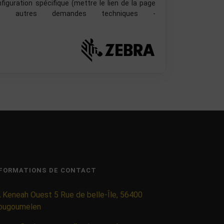
guration spécifique (mettre le lien de la page
 autres demandes techniques -
FORMATIONS DE CONTACT
 Keneah Ouest 5 Rue de belle-Île, 56400
ougoumelen