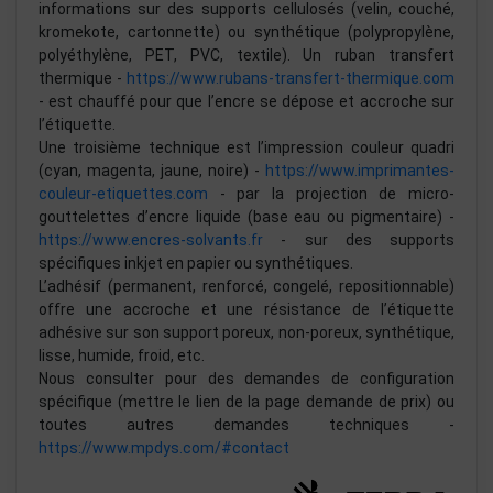
informations sur des supports cellulosés (velin, couché,
kromekote, cartonnette) ou synthétique (polypropylène,
polyéthylène, PET, PVC, textile). Un ruban transfert
thermique -
https://www.rubans-transfert-thermique.com
- est chauffé pour que l’encre se dépose et accroche sur
l’étiquette.
Une troisième technique est l’impression couleur quadri
(cyan, magenta, jaune, noire) -
https://www.imprimantes-
couleur-etiquettes.com
- par la projection de micro-
gouttelettes d’encre liquide (base eau ou pigmentaire) -
https://www.encres-solvants.fr
- sur des supports
spécifiques inkjet en papier ou synthétiques.
L’adhésif (permanent, renforcé, congelé, repositionnable)
offre une accroche et une résistance de l’étiquette
adhésive sur son support poreux, non-poreux, synthétique,
lisse, humide, froid, etc.
Nous consulter pour des demandes de configuration
spécifique (mettre le lien de la page demande de prix) ou
toutes autres demandes techniques -
https://www.mpdys.com/#contact