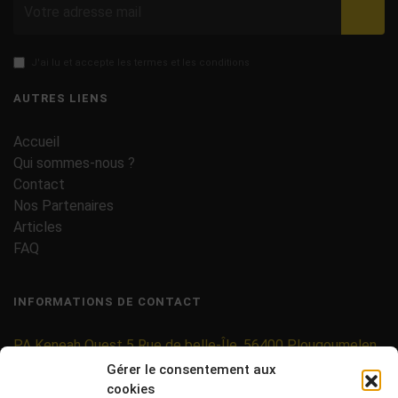
Valid
J'ai lu et accepte les termes et les conditions
AUTRES LIENS
Accueil
Qui sommes-nous ?
Contact
Nos Partenaires
Articles
FAQ
INFORMATIONS DE CONTACT
PA Keneah Ouest 5 Rue de belle-Île, 56400 Plougoumelen
Gérer le consentement aux
contact@etiquettes-adhesives-rouleaux.com
cookies