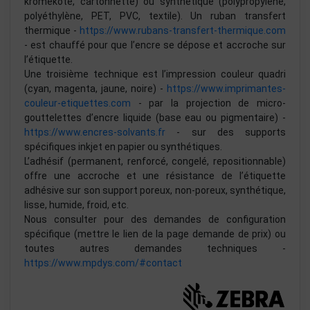
kromekote, cartonnette) ou synthétique (polypropylène,
polyéthylène, PET, PVC, textile). Un ruban transfert
thermique -
https://www.rubans-transfert-thermique.com
- est chauffé pour que l’encre se dépose et accroche sur
l’étiquette.
Une troisième technique est l’impression couleur quadri
(cyan, magenta, jaune, noire) -
https://www.imprimantes-
couleur-etiquettes.com
- par la projection de micro-
gouttelettes d’encre liquide (base eau ou pigmentaire) -
https://www.encres-solvants.fr
- sur des supports
spécifiques inkjet en papier ou synthétiques.
L’adhésif (permanent, renforcé, congelé, repositionnable)
offre une accroche et une résistance de l’étiquette
adhésive sur son support poreux, non-poreux, synthétique,
lisse, humide, froid, etc.
Nous consulter pour des demandes de configuration
spécifique (mettre le lien de la page demande de prix) ou
toutes autres demandes techniques -
https://www.mpdys.com/#contact