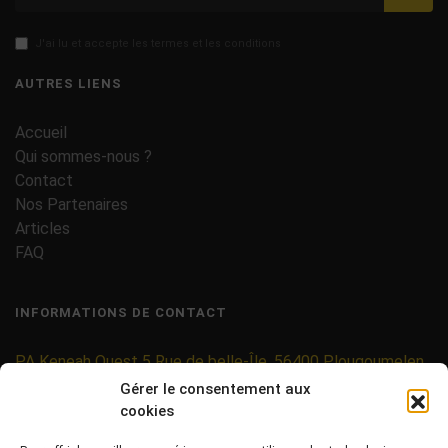
J'ai lu et accepte les termes et les conditions
AUTRES LIENS
Accueil
Qui sommes-nous ?
Contact
Nos Partenaires
Articles
FAQ
INFORMATIONS DE CONTACT
PA Keneah Ouest 5 Rue de belle-Île, 56400 Plougoumelen
Gérer le consentement aux
contact@etiquettes-adhesives-rouleaux.com
cookies
09 71 37 25 93