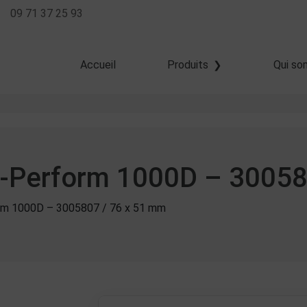
09 71 37 25 93
Accueil
Produits
Qui so
Transfert thermique
Thermique direct
Jet d'encre
 Z-Perform 1000D – 3005
orm 1000D – 3005807 / 76 x 51 mm