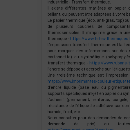
industrielle - Transfert thermique.
Il existe différentes matières en papier 
brillant, qui peuvent être adaptées à votre be
Le papier thermique (éco, anti-gras, top) 
de plusieurs couches de composants 
thermosensibles. Il s'imprime grâce à u
thermique -
https://www.tetes-thermiques.
L’impression transfert thermique est la te
pour marquer des informations sur des su
cartonnette) ou synthétique (polypropylèn
transfert thermique -
https://www.rubans-
l’encre se dépose et accroche sur l’étiquett
Une troisième technique est l’impression 
https://www.imprimantes-couleur-etiquett
d’encre liquide (base eau ou pigmentai
supports spécifiques inkjet en papier ou syn
L’adhésif (permanent, renforcé, congelé
résistance de l’étiquette adhésive sur son
humide, froid, etc.
Nous consulter pour des demandes de confi
demande de prix) ou toutes