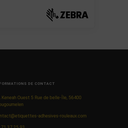
FORMATIONS DE CONTACT
 Keneah Ouest 5 Rue de belle-Île, 56400
ougoumelen
ntact@etiquettes-adhesives-rouleaux.com
 71 37 25 93