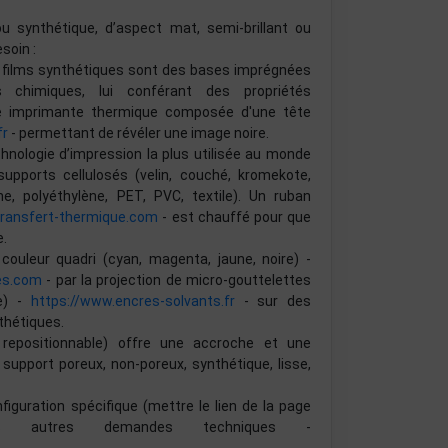
ou synthétique, d’aspect mat, semi-brillant ou
soin :
ou films synthétiques sont des bases imprégnées
chimiques, lui conférant des propriétés
ne imprimante thermique composée d'une tête
fr
- permettant de révéler une image noire.
chnologie d’impression la plus utilisée au monde
pports cellulosés (velin, couché, kromekote,
e, polyéthylène, PET, PVC, textile). Un ruban
transfert-thermique.com
- est chauffé pour que
e.
couleur quadri (cyan, magenta, jaune, noire) -
es.com
- par la projection de micro-gouttelettes
re) -
https://www.encres-solvants.fr
- sur des
thétiques.
, repositionnable) offre une accroche et une
 support poreux, non-poreux, synthétique, lisse,
guration spécifique (mettre le lien de la page
 autres demandes techniques -