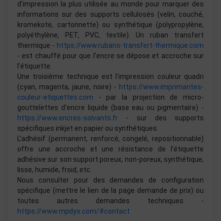
d’impression la plus utilisée au monde pour marquer des
informations sur des supports cellulosés (velin, couché,
kromekote, cartonnette) ou synthétique (polypropylène,
polyéthylène, PET, PVC, textile). Un ruban transfert
thermique -
https://www.rubans-transfert-thermique.com
- est chauffé pour que l’encre se dépose et accroche sur
l’étiquette.
Une troisième technique est l’impression couleur quadri
(cyan, magenta, jaune, noire) -
https://www.imprimantes-
couleur-etiquettes.com
- par la projection de micro-
gouttelettes d’encre liquide (base eau ou pigmentaire) -
https://www.encres-solvants.fr
- sur des supports
spécifiques inkjet en papier ou synthétiques.
L’adhésif (permanent, renforcé, congelé, repositionnable)
offre une accroche et une résistance de l’étiquette
adhésive sur son support poreux, non-poreux, synthétique,
lisse, humide, froid, etc.
Nous consulter pour des demandes de configuration
spécifique (mettre le lien de la page demande de prix) ou
toutes autres demandes techniques -
https://www.mpdys.com/#contact