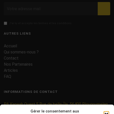
Valid
J'ai lu et accepte les termes et les conditions
AUTRES LIENS
Accueil
Qui sommes-nous ?
Contact
Nos Partenaires
Articles
FAQ
INFORMATIONS DE CONTACT
PA Keneah Ouest 5 Rue de belle-Île, 56400 Plougoumelen
Gérer le consentement aux