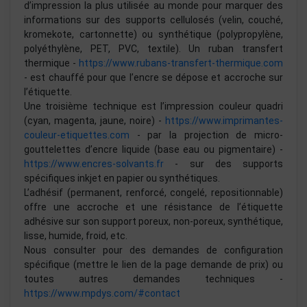
d’impression la plus utilisée au monde pour marquer des
informations sur des supports cellulosés (velin, couché,
kromekote, cartonnette) ou synthétique (polypropylène,
polyéthylène, PET, PVC, textile). Un ruban transfert
thermique -
https://www.rubans-transfert-thermique.com
- est chauffé pour que l’encre se dépose et accroche sur
l’étiquette.
Une troisième technique est l’impression couleur quadri
(cyan, magenta, jaune, noire) -
https://www.imprimantes-
couleur-etiquettes.com
- par la projection de micro-
gouttelettes d’encre liquide (base eau ou pigmentaire) -
https://www.encres-solvants.fr
- sur des supports
spécifiques inkjet en papier ou synthétiques.
L’adhésif (permanent, renforcé, congelé, repositionnable)
offre une accroche et une résistance de l’étiquette
adhésive sur son support poreux, non-poreux, synthétique,
lisse, humide, froid, etc.
Nous consulter pour des demandes de configuration
spécifique (mettre le lien de la page demande de prix) ou
toutes autres demandes techniques -
https://www.mpdys.com/#contact