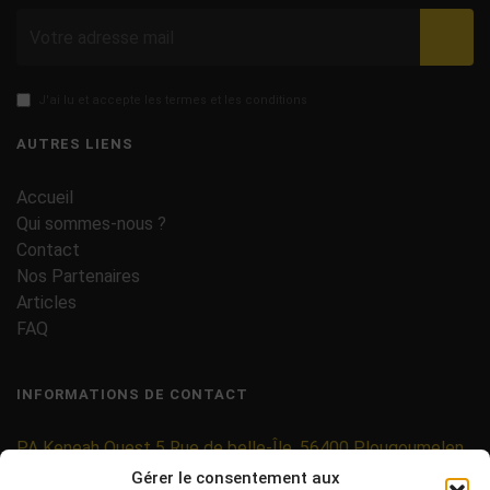
Valid
J'ai lu et accepte les termes et les conditions
AUTRES LIENS
Accueil
Qui sommes-nous ?
Contact
Nos Partenaires
Articles
FAQ
INFORMATIONS DE CONTACT
PA Keneah Ouest 5 Rue de belle-Île, 56400 Plougoumelen
Gérer le consentement aux