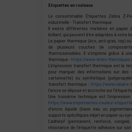
Etiquettes en rouleaux
Le consommable Étiquettes Zebra Z-Pe
industrielle - Transfert thermique.
Il existe différentes matières en papier 
brillant, qui peuvent être adaptées à votre be
Le papier thermique (éco, anti-gras, top) 
de plusieurs couches de composants 
thermosensibles. Il s'imprime grâce à u
thermique -
https://www.tetes-thermiques.
L’impression transfert thermique est la te
pour marquer des informations sur des su
cartonnette) ou synthétique (polypropylèn
transfert thermique -
https://www.rubans-
l’encre se dépose et accroche sur l’étiquett
Une troisième technique est l’impression 
https://www.imprimantes-couleur-etiquett
d’encre liquide (base eau ou pigmentai
supports spécifiques inkjet en papier ou syn
L’adhésif (permanent, renforcé, congelé
résistance de l’étiquette adhésive sur son