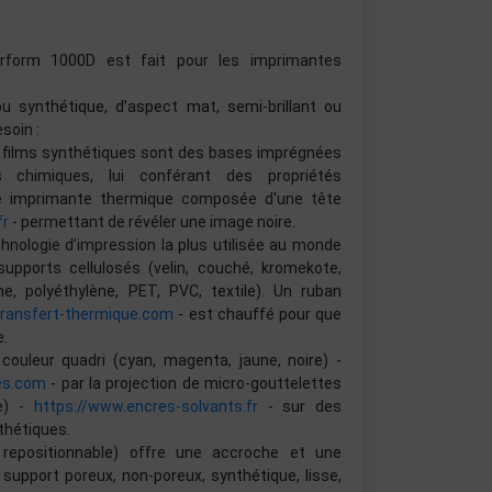
rform 1000D est fait pour les imprimantes
ou synthétique, d’aspect mat, semi-brillant ou
soin :
ou films synthétiques sont des bases imprégnées
chimiques, lui conférant des propriétés
ne imprimante thermique composée d'une tête
fr
- permettant de révéler une image noire.
chnologie d’impression la plus utilisée au monde
pports cellulosés (velin, couché, kromekote,
e, polyéthylène, PET, PVC, textile). Un ruban
transfert-thermique.com
- est chauffé pour que
e.
couleur quadri (cyan, magenta, jaune, noire) -
es.com
- par la projection de micro-gouttelettes
re) -
https://www.encres-solvants.fr
- sur des
thétiques.
, repositionnable) offre une accroche et une
 support poreux, non-poreux, synthétique, lisse,