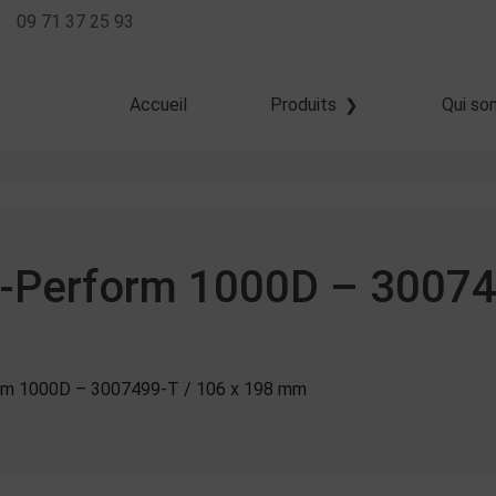
09 71 37 25 93
Accueil
Produits
Qui so
Transfert thermique
Thermique direct
Jet d'encre
Z-Perform 1000D – 30074
orm 1000D – 3007499-T / 106 x 198 mm