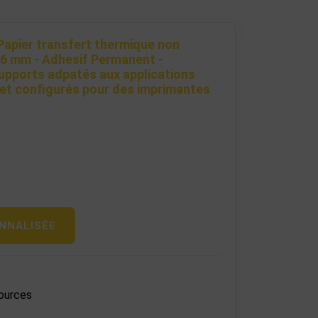
Papier transfert thermique non
76 mm - Adhesif Permanent -
upports adpatés aux applications
 et configurés pour des imprimantes
NNALISÉE
ources