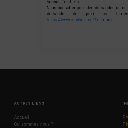
humide, froid, etc.
Nous consulter pour des demandes de confi
demande de prix) ou toutes
https://www.mpdys.com/#contact
AUTRES LIENS
IN
Accueil
PA
Qui sommes-nous ?
Pl