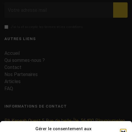
Valid
J'ai lu et accepte les termes et les conditions
AUTRES LIENS
Accueil
Qui sommes-nous ?
Contact
Nos Partenaires
Articles
FAQ
INFORMATIONS DE CONTACT
PA Keneah Ouest 5 Rue de belle-Île, 56400 Plougoumelen
Gérer le consentement aux