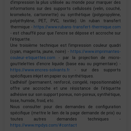
d’impression la plus utilisée au monde pour marquer des
informations sur des supports cellulosés (velin, couché,
kromekote, cartonnette) ou synthétique (polypropylène,
polyéthylène, PET, PVC, textile). Un ruban transfert
thermique -
https://www.rubans-transfert-thermique.com
- est chauffé pour que l’encre se dépose et accroche sur
l’étiquette.
Une troisième technique est l’impression couleur quadri
(cyan, magenta, jaune, noire) -
https://www.imprimantes-
couleur-etiquettes.com
- par la projection de micro-
gouttelettes d’encre liquide (base eau ou pigmentaire) -
https://www.encres-solvants.fr
- sur des supports
spécifiques inkjet en papier ou synthétiques.
L’adhésif (permanent, renforcé, congelé, repositionnable)
offre une accroche et une résistance de l’étiquette
adhésive sur son support poreux, non-poreux, synthétique,
lisse, humide, froid, etc.
Nous consulter pour des demandes de configuration
spécifique (mettre le lien de la page demande de prix) ou
toutes autres demandes techniques -
https://www.mpdys.com/#contact