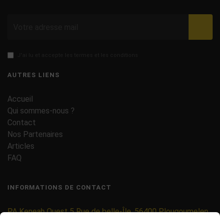
Valid
J'ai lu et accepte les termes et les conditions
AUTRES LIENS
Accueil
Qui sommes-nous ?
Contact
Nos Partenaires
Articles
FAQ
INFORMATIONS DE CONTACT
PA Keneah Ouest 5 Rue de belle-Île, 56400 Plougoumelen