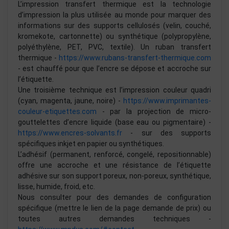
L’impression transfert thermique est la technologie
d’impression la plus utilisée au monde pour marquer des
informations sur des supports cellulosés (velin, couché,
kromekote, cartonnette) ou synthétique (polypropylène,
polyéthylène, PET, PVC, textile). Un ruban transfert
thermique -
https://www.rubans-transfert-thermique.com
- est chauffé pour que l’encre se dépose et accroche sur
l’étiquette.
Une troisième technique est l’impression couleur quadri
(cyan, magenta, jaune, noire) -
https://www.imprimantes-
couleur-etiquettes.com
- par la projection de micro-
gouttelettes d’encre liquide (base eau ou pigmentaire) -
https://www.encres-solvants.fr
- sur des supports
spécifiques inkjet en papier ou synthétiques.
L’adhésif (permanent, renforcé, congelé, repositionnable)
offre une accroche et une résistance de l’étiquette
adhésive sur son support poreux, non-poreux, synthétique,
lisse, humide, froid, etc.
Nous consulter pour des demandes de configuration
spécifique (mettre le lien de la page demande de prix) ou
toutes autres demandes techniques -