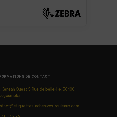
FORMATIONS DE CONTACT
 Keneah Ouest 5 Rue de belle-Île, 56400
ougoumelen
ntact@etiquettes-adhesives-rouleaux.com
 71 37 25 93