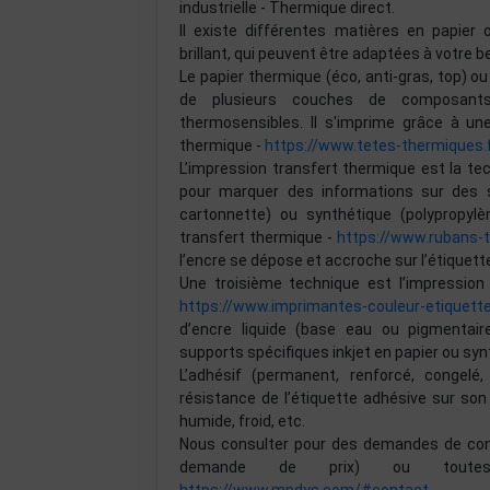
industrielle - Thermique direct.
Il existe différentes matières en papier 
brillant, qui peuvent être adaptées à votre be
Le papier thermique (éco, anti-gras, top) 
de plusieurs couches de composants 
thermosensibles. Il s'imprime grâce à u
thermique -
https://www.tetes-thermiques.
L’impression transfert thermique est la te
pour marquer des informations sur des su
cartonnette) ou synthétique (polypropylèn
transfert thermique -
https://www.rubans-
l’encre se dépose et accroche sur l’étiquett
Une troisième technique est l’impression 
https://www.imprimantes-couleur-etiquett
d’encre liquide (base eau ou pigmentai
supports spécifiques inkjet en papier ou syn
L’adhésif (permanent, renforcé, congelé
résistance de l’étiquette adhésive sur son
humide, froid, etc.
Nous consulter pour des demandes de confi
demande de prix) ou toutes