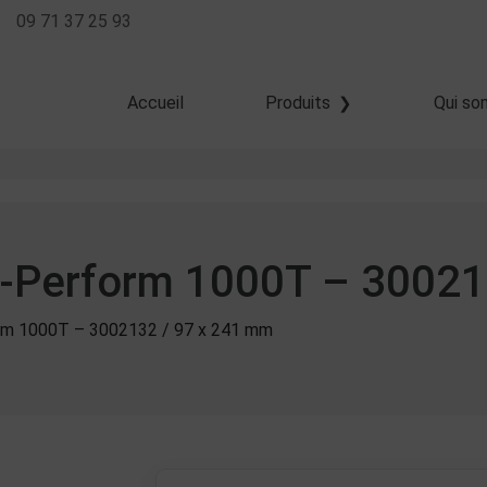
09 71 37 25 93
Accueil
Produits
Qui so
Transfert thermique
Thermique direct
Jet d'encre
 Z-Perform 1000T – 3002
orm 1000T – 3002132 / 97 x 241 mm