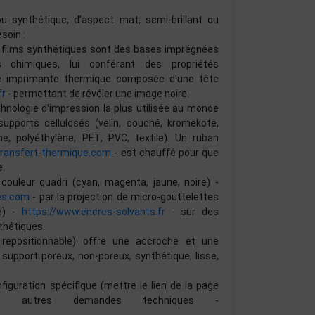
ou synthétique, d’aspect mat, semi-brillant ou
soin :
ou films synthétiques sont des bases imprégnées
chimiques, lui conférant des propriétés
ne imprimante thermique composée d'une tête
fr
- permettant de révéler une image noire.
chnologie d’impression la plus utilisée au monde
pports cellulosés (velin, couché, kromekote,
e, polyéthylène, PET, PVC, textile). Un ruban
transfert-thermique.com
- est chauffé pour que
e.
couleur quadri (cyan, magenta, jaune, noire) -
es.com
- par la projection de micro-gouttelettes
re) -
https://www.encres-solvants.fr
- sur des
thétiques.
, repositionnable) offre une accroche et une
 support poreux, non-poreux, synthétique, lisse,
guration spécifique (mettre le lien de la page
 autres demandes techniques -