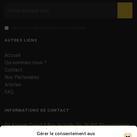
Valid
J'ai lu et accepte les termes et les conditions
AUTRES LIENS
Accueil
Qui sommes-nous ?
Contact
Nos Partenaires
Articles
FAQ
INFORMATIONS DE CONTACT
PA Keneah Ouest 5 Rue de belle-Île, 56400 Plougoumelen
Gérer le consentement aux