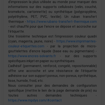
d’impression la plus utilisée au monde pour marquer des
informations sur des supports cellulosés (velin, couché,
kromekote, cartonnette) ou synthétique (polypropylène,
polyéthylène, PET, PVC, textile). Un ruban transfert
thermique -
https://www.rubans-transfert-thermique.com
- est chauffé pour que l’encre se dépose et accroche sur
l’étiquette.
Une troisième technique est l’impression couleur quadri
(cyan, magenta, jaune, noire) -
https://www.imprimantes-
couleur-etiquettes.com
- par la projection de micro-
gouttelettes d’encre liquide (base eau ou pigmentaire) -
https://www.encres-solvants.fr
- sur des supports
spécifiques inkjet en papier ou synthétiques.
L’adhésif (permanent, renforcé, congelé, repositionnable)
offre une accroche et une résistance de l’étiquette
adhésive sur son support poreux, non-poreux, synthétique,
lisse, humide, froid, etc.
Nous consulter pour des demandes de configuration
spécifique (mettre le lien de la page demande de prix) ou
toutes autres demandes techniques -
https://www.mpdys.com/#contact