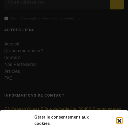
Valid
J'ai lu et accepte les termes et les conditions
AUTRES LIENS
Accueil
Qui sommes-nous ?
Contact
Nos Partenaires
Articles
FAQ
INFORMATIONS DE CONTACT
PA Keneah Ouest 5 Rue de belle-Île, 56400 Plougoumelen
Gérer le consentement aux
contact@etiquettes-adhesives-rouleaux.com
cookies