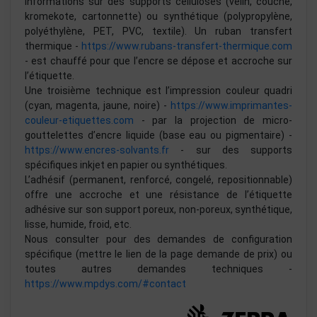
informations sur des supports cellulosés (velin, couché,
kromekote, cartonnette) ou synthétique (polypropylène,
polyéthylène, PET, PVC, textile). Un ruban transfert
thermique -
https://www.rubans-transfert-thermique.com
- est chauffé pour que l’encre se dépose et accroche sur
l’étiquette.
Une troisième technique est l’impression couleur quadri
(cyan, magenta, jaune, noire) -
https://www.imprimantes-
couleur-etiquettes.com
- par la projection de micro-
gouttelettes d’encre liquide (base eau ou pigmentaire) -
https://www.encres-solvants.fr
- sur des supports
spécifiques inkjet en papier ou synthétiques.
L’adhésif (permanent, renforcé, congelé, repositionnable)
offre une accroche et une résistance de l’étiquette
adhésive sur son support poreux, non-poreux, synthétique,
lisse, humide, froid, etc.
Nous consulter pour des demandes de configuration
spécifique (mettre le lien de la page demande de prix) ou
toutes autres demandes techniques -
https://www.mpdys.com/#contact