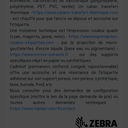
kromekote, cartonnette) ou synthétique (polypropylène,
polyéthylène, PET, PVC, textile). Un ruban transfert
thermique -
https://www.rubans-transfert-thermique.com
- est chauffé pour que l’encre se dépose et accroche sur
l’étiquette.
Une troisième technique est l’impression couleur quadri
(cyan, magenta, jaune, noire) -
https://www.imprimantes-
couleur-etiquettes.com
- par la projection de micro-
gouttelettes d’encre liquide (base eau ou pigmentaire) -
https://www.encres-solvants.fr
- sur des supports
spécifiques inkjet en papier ou synthétiques.
L’adhésif (permanent, renforcé, congelé, repositionnable)
offre une accroche et une résistance de l’étiquette
adhésive sur son support poreux, non-poreux, synthétique,
lisse, humide, froid, etc.
Nous consulter pour des demandes de configuration
spécifique (mettre le lien de la page demande de prix) ou
toutes autres demandes techniques -
https://www.mpdys.com/#contact