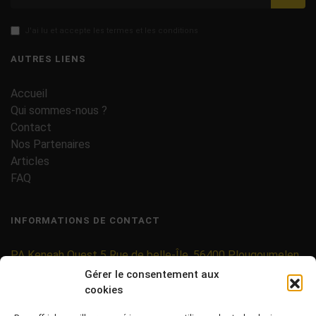
J'ai lu et accepte les termes et les conditions
AUTRES LIENS
Accueil
Qui sommes-nous ?
Contact
Nos Partenaires
Articles
FAQ
INFORMATIONS DE CONTACT
PA Keneah Ouest 5 Rue de belle-Île, 56400 Plougoumelen
Gérer le consentement aux
contact@etiquettes-adhesives-rouleaux.com
cookies
09 71 37 25 93