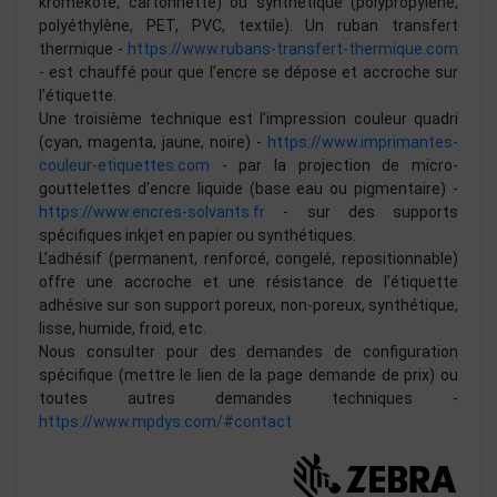
kromekote, cartonnette) ou synthétique (polypropylène,
polyéthylène, PET, PVC, textile). Un ruban transfert
thermique -
https://www.rubans-transfert-thermique.com
- est chauffé pour que l’encre se dépose et accroche sur
l’étiquette.
Une troisième technique est l’impression couleur quadri
(cyan, magenta, jaune, noire) -
https://www.imprimantes-
couleur-etiquettes.com
- par la projection de micro-
gouttelettes d’encre liquide (base eau ou pigmentaire) -
https://www.encres-solvants.fr
- sur des supports
spécifiques inkjet en papier ou synthétiques.
L’adhésif (permanent, renforcé, congelé, repositionnable)
offre une accroche et une résistance de l’étiquette
adhésive sur son support poreux, non-poreux, synthétique,
lisse, humide, froid, etc.
Nous consulter pour des demandes de configuration
spécifique (mettre le lien de la page demande de prix) ou
toutes autres demandes techniques -
https://www.mpdys.com/#contact