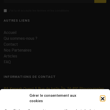
J'ai lu et accepte les termes et les conditions
AUTRES LIENS
Accueil
Qui sommes-nous ?
Contact
Nos Partenaires
Articles
FAQ
INFORMATIONS DE CONTACT
PA Keneah Ouest 5 Rue de belle-Île, 56400 Plougoumelen
Gérer le consentement aux
contact@etiquettes-adhesives-rouleaux.com
cookies
09 71 37 25 93