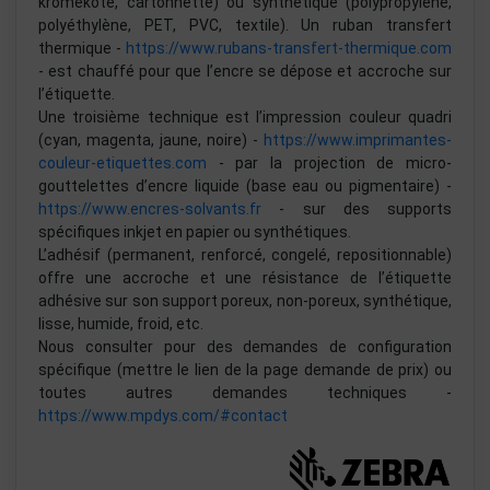
kromekote, cartonnette) ou synthétique (polypropylène,
polyéthylène, PET, PVC, textile). Un ruban transfert
thermique -
https://www.rubans-transfert-thermique.com
- est chauffé pour que l’encre se dépose et accroche sur
l’étiquette.
Une troisième technique est l’impression couleur quadri
(cyan, magenta, jaune, noire) -
https://www.imprimantes-
couleur-etiquettes.com
- par la projection de micro-
gouttelettes d’encre liquide (base eau ou pigmentaire) -
https://www.encres-solvants.fr
- sur des supports
spécifiques inkjet en papier ou synthétiques.
L’adhésif (permanent, renforcé, congelé, repositionnable)
offre une accroche et une résistance de l’étiquette
adhésive sur son support poreux, non-poreux, synthétique,
lisse, humide, froid, etc.
Nous consulter pour des demandes de configuration
spécifique (mettre le lien de la page demande de prix) ou
toutes autres demandes techniques -
https://www.mpdys.com/#contact