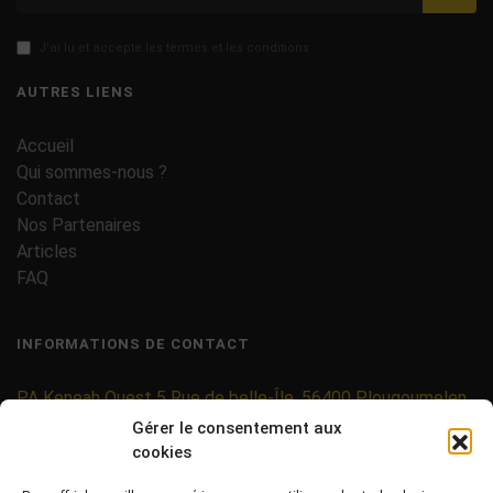
J'ai lu et accepte les termes et les conditions
AUTRES LIENS
Accueil
Qui sommes-nous ?
Contact
Nos Partenaires
Articles
FAQ
INFORMATIONS DE CONTACT
PA Keneah Ouest 5 Rue de belle-Île, 56400 Plougoumelen
Gérer le consentement aux
contact@etiquettes-adhesives-rouleaux.com
cookies
09 71 37 25 93