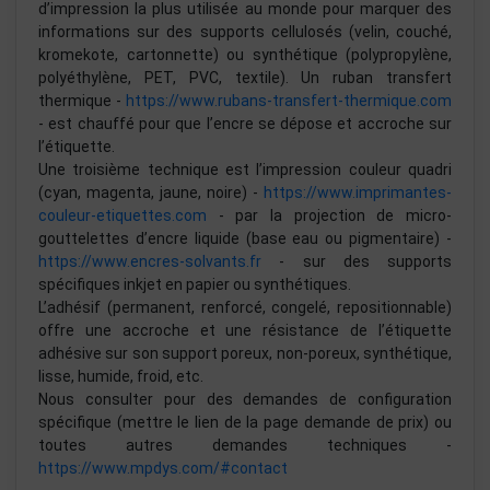
d’impression la plus utilisée au monde pour marquer des
informations sur des supports cellulosés (velin, couché,
kromekote, cartonnette) ou synthétique (polypropylène,
polyéthylène, PET, PVC, textile). Un ruban transfert
thermique -
https://www.rubans-transfert-thermique.com
- est chauffé pour que l’encre se dépose et accroche sur
l’étiquette.
Une troisième technique est l’impression couleur quadri
(cyan, magenta, jaune, noire) -
https://www.imprimantes-
couleur-etiquettes.com
- par la projection de micro-
gouttelettes d’encre liquide (base eau ou pigmentaire) -
https://www.encres-solvants.fr
- sur des supports
spécifiques inkjet en papier ou synthétiques.
L’adhésif (permanent, renforcé, congelé, repositionnable)
offre une accroche et une résistance de l’étiquette
adhésive sur son support poreux, non-poreux, synthétique,
lisse, humide, froid, etc.
Nous consulter pour des demandes de configuration
spécifique (mettre le lien de la page demande de prix) ou
toutes autres demandes techniques -
https://www.mpdys.com/#contact