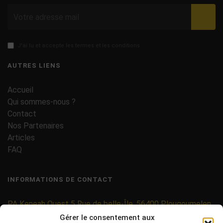
Valid
J'ai lu et accepte les termes et les conditions
AUTRES LIENS
Accueil
Qui sommes-nous ?
Contact
Nos Partenaires
Articles
FAQ
INFORMATIONS DE CONTACT
PA Keneah Ouest 5 Rue de belle-Île, 56400 Plougoumelen
Gérer le consentement aux