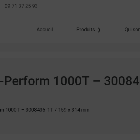
09 71 37 25 93
Accueil
Produits
Qui so
Transfert thermique
Thermique direct
Jet d'encre
Z-Perform 1000T – 30084
orm 1000T – 3008436-1T / 159 x 314 mm