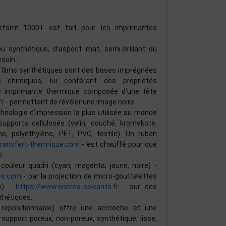
rform 1000T est fait pour les imprimantes
ou synthétique, d’aspect mat, semi-brillant ou
soin :
ou films synthétiques sont des bases imprégnées
chimiques, lui conférant des propriétés
ne imprimante thermique composée d'une tête
fr
- permettant de révéler une image noire.
chnologie d’impression la plus utilisée au monde
pports cellulosés (velin, couché, kromekote,
e, polyéthylène, PET, PVC, textile). Un ruban
transfert-thermique.com
- est chauffé pour que
e.
couleur quadri (cyan, magenta, jaune, noire) -
es.com
- par la projection de micro-gouttelettes
re) -
https://www.encres-solvants.fr
- sur des
thétiques.
, repositionnable) offre une accroche et une
 support poreux, non-poreux, synthétique, lisse,