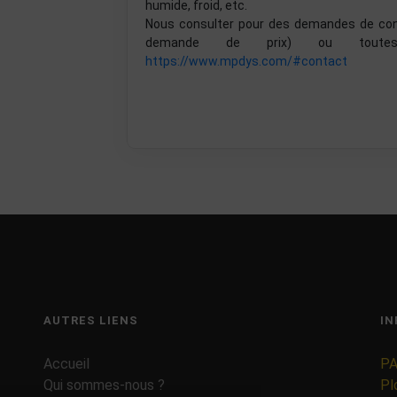
humide, froid, etc.
Nous consulter pour des demandes de confi
demande de prix) ou toutes
https://www.mpdys.com/#contact
AUTRES LIENS
IN
Accueil
PA
Qui sommes-nous ?
Pl