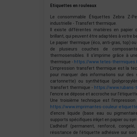
Etiquettes en rouleaux
Le consommable Étiquettes Zebra Z-Pe
industrielle - Transfert thermique.
Il existe différentes matières en papier 
brillant, qui peuvent être adaptées à votre be
Le papier thermique (éco, anti-gras, top) 
de plusieurs couches de composants 
thermosensibles. Il s'imprime grâce à u
thermique -
https://www.tetes-thermiques.
L’impression transfert thermique est la te
pour marquer des informations sur des su
cartonnette) ou synthétique (polypropylèn
transfert thermique -
https://www.rubans-
l’encre se dépose et accroche sur l’étiquett
Une troisième technique est l’impression 
https://www.imprimantes-couleur-etiquett
d’encre liquide (base eau ou pigmentai
supports spécifiques inkjet en papier ou syn
L’adhésif (permanent, renforcé, congelé
résistance de l’étiquette adhésive sur son