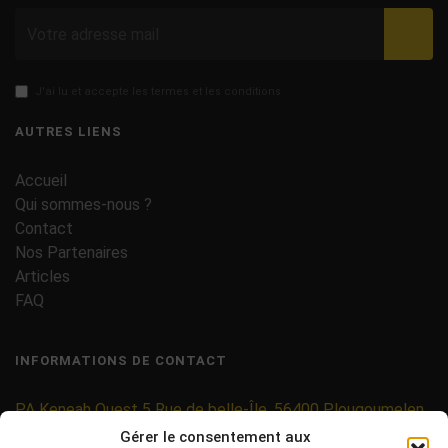
Valid
J'ai lu et accepte les termes et les conditions
AUTRES LIENS
Accueil
Qui sommes-nous ?
Contact
Nos Partenaires
Articles
FAQ
INFORMATIONS DE CONTACT
PA Keneah Ouest 5 Rue de belle-Île, 56400 Plougoumelen
Gérer le consentement aux