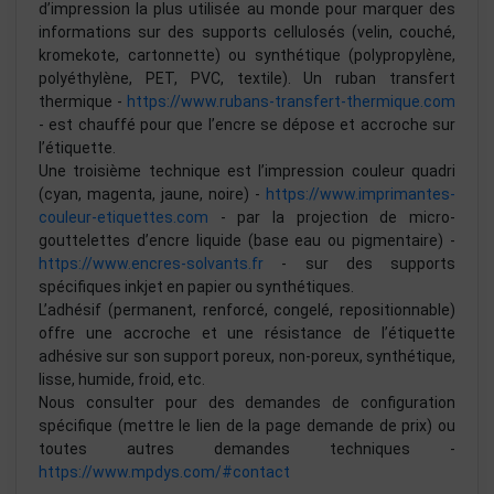
d’impression la plus utilisée au monde pour marquer des
informations sur des supports cellulosés (velin, couché,
kromekote, cartonnette) ou synthétique (polypropylène,
polyéthylène, PET, PVC, textile). Un ruban transfert
thermique -
https://www.rubans-transfert-thermique.com
- est chauffé pour que l’encre se dépose et accroche sur
l’étiquette.
Une troisième technique est l’impression couleur quadri
(cyan, magenta, jaune, noire) -
https://www.imprimantes-
couleur-etiquettes.com
- par la projection de micro-
gouttelettes d’encre liquide (base eau ou pigmentaire) -
https://www.encres-solvants.fr
- sur des supports
spécifiques inkjet en papier ou synthétiques.
L’adhésif (permanent, renforcé, congelé, repositionnable)
offre une accroche et une résistance de l’étiquette
adhésive sur son support poreux, non-poreux, synthétique,
lisse, humide, froid, etc.
Nous consulter pour des demandes de configuration
spécifique (mettre le lien de la page demande de prix) ou
toutes autres demandes techniques -
https://www.mpdys.com/#contact