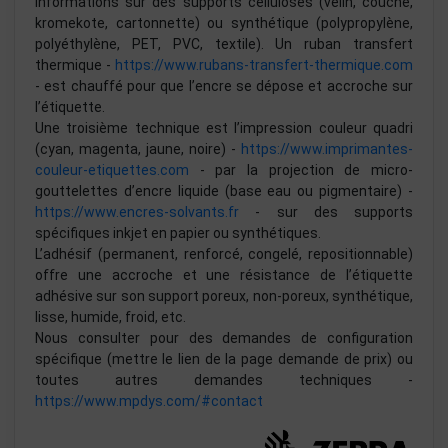
informations sur des supports cellulosés (velin, couché,
kromekote, cartonnette) ou synthétique (polypropylène,
polyéthylène, PET, PVC, textile). Un ruban transfert
thermique -
https://www.rubans-transfert-thermique.com
- est chauffé pour que l’encre se dépose et accroche sur
l’étiquette.
Une troisième technique est l’impression couleur quadri
(cyan, magenta, jaune, noire) -
https://www.imprimantes-
couleur-etiquettes.com
- par la projection de micro-
gouttelettes d’encre liquide (base eau ou pigmentaire) -
https://www.encres-solvants.fr
- sur des supports
spécifiques inkjet en papier ou synthétiques.
L’adhésif (permanent, renforcé, congelé, repositionnable)
offre une accroche et une résistance de l’étiquette
adhésive sur son support poreux, non-poreux, synthétique,
lisse, humide, froid, etc.
Nous consulter pour des demandes de configuration
spécifique (mettre le lien de la page demande de prix) ou
toutes autres demandes techniques -
https://www.mpdys.com/#contact