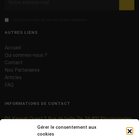
Valid
J'ai lu et accepte les termes et les conditions
AUTRES LIENS
Accueil
Qui sommes-nous ?
Contact
Nos Partenaires
Articles
FAQ
INFORMATIONS DE CONTACT
PA Keneah Ouest 5 Rue de belle-Île, 56400 Plougoumelen
Gérer le consentement aux
contact@etiquettes-adhesives-rouleaux.com
cookies