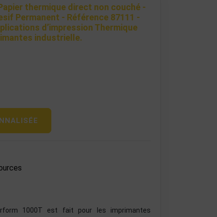
Papier thermique direct non couché -
esif Permanent - Référence 87111 -
plications d’impression Thermique
imantes industrielle.
NNALISÉE
ources
rform 1000T est fait pour les imprimantes