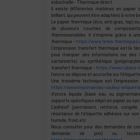
industrielle - Thermique direct.
Il existe différentes matières en papier 
brillant, qui peuvent être adaptées à votre be
Le papier thermique (éco, anti-gras, top) 
de plusieurs couches de composants 
thermosensibles. Il s'imprime grâce à u
thermique -
https://www.tetes-thermiques.
L’impression transfert thermique est la te
pour marquer des informations sur des su
cartonnette) ou synthétique (polypropylèn
transfert thermique -
https://www.rubans-
l’encre se dépose et accroche sur l’étiquett
Une troisième technique est l’impression 
https://www.imprimantes-couleur-etiquett
d’encre liquide (base eau ou pigmentai
supports spécifiques inkjet en papier ou syn
L’adhésif (permanent, renforcé, congelé
résistance de l’étiquette adhésive sur son
humide, froid, etc.
Nous consulter pour des demandes de confi
demande de prix) ou toutes