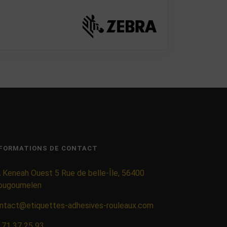
FORMATIONS DE CONTACT
 Keneah Ouest 5 Rue de belle-Île, 56400
ougoumelen
ntact@etiquettes-adhesives-rouleaux.com
 71 37 25 93