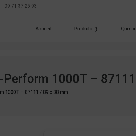
09 71 37 25 93
Accueil
Produits
Qui so
Transfert thermique
Thermique direct
Jet d'encre
Z-Perform 1000T – 87111
rm 1000T – 87111 / 89 x 38 mm