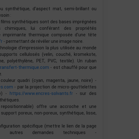
ou synthétique, d’aspect mat, semi-brillant ou
soin :
ou films synthétiques sont des bases imprégnées
chimiques, lui conférant des propriétés
ne imprimante thermique composée d'une tête
fr
- permettant de révéler une image noire.
chnologie d’impression la plus utilisée au monde
pports cellulosés (velin, couché, kromekote,
e, polyéthylène, PET, PVC, textile). Un ruban
transfert-thermique.com
- est chauffé pour que
e.
couleur quadri (cyan, magenta, jaune, noire) -
es.com
- par la projection de micro-gouttelettes
re) -
https://www.encres-solvants.fr
- sur des
thétiques.
, repositionnable) offre une accroche et une
 support poreux, non-poreux, synthétique, lisse,
guration spécifique (mettre le lien de la page
 autres demandes techniques -