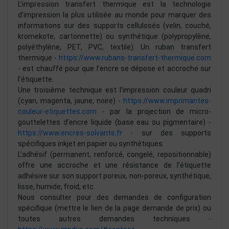
L’impression transfert thermique est la technologie
d’impression la plus utilisée au monde pour marquer des
informations sur des supports cellulosés (velin, couché,
kromekote, cartonnette) ou synthétique (polypropylène,
polyéthylène, PET, PVC, textile). Un ruban transfert
thermique -
https://www.rubans-transfert-thermique.com
- est chauffé pour que l’encre se dépose et accroche sur
l’étiquette.
Une troisième technique est l’impression couleur quadri
(cyan, magenta, jaune, noire) -
https://www.imprimantes-
couleur-etiquettes.com
- par la projection de micro-
gouttelettes d’encre liquide (base eau ou pigmentaire) -
https://www.encres-solvants.fr
- sur des supports
spécifiques inkjet en papier ou synthétiques.
L’adhésif (permanent, renforcé, congelé, repositionnable)
offre une accroche et une résistance de l’étiquette
adhésive sur son support poreux, non-poreux, synthétique,
lisse, humide, froid, etc.
Nous consulter pour des demandes de configuration
spécifique (mettre le lien de la page demande de prix) ou
toutes autres demandes techniques -