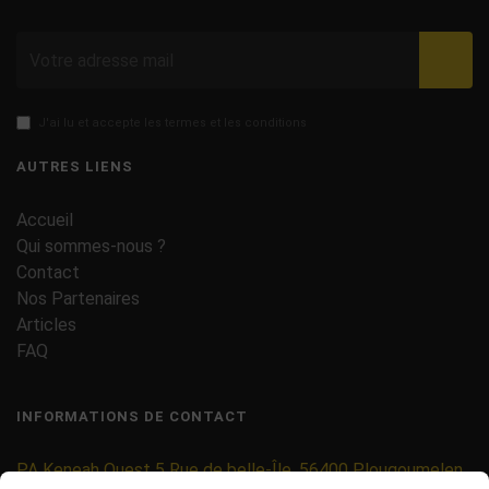
Valid
J'ai lu et accepte les termes et les conditions
AUTRES LIENS
Accueil
Qui sommes-nous ?
Contact
Nos Partenaires
Articles
FAQ
INFORMATIONS DE CONTACT
PA Keneah Ouest 5 Rue de belle-Île, 56400 Plougoumelen