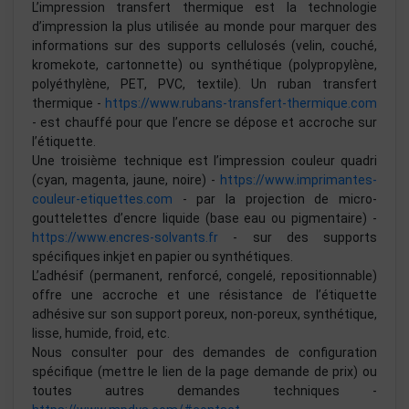
L’impression transfert thermique est la technologie
d’impression la plus utilisée au monde pour marquer des
informations sur des supports cellulosés (velin, couché,
kromekote, cartonnette) ou synthétique (polypropylène,
polyéthylène, PET, PVC, textile). Un ruban transfert
thermique -
https://www.rubans-transfert-thermique.com
- est chauffé pour que l’encre se dépose et accroche sur
l’étiquette.
Une troisième technique est l’impression couleur quadri
(cyan, magenta, jaune, noire) -
https://www.imprimantes-
couleur-etiquettes.com
- par la projection de micro-
gouttelettes d’encre liquide (base eau ou pigmentaire) -
https://www.encres-solvants.fr
- sur des supports
spécifiques inkjet en papier ou synthétiques.
L’adhésif (permanent, renforcé, congelé, repositionnable)
offre une accroche et une résistance de l’étiquette
adhésive sur son support poreux, non-poreux, synthétique,
lisse, humide, froid, etc.
Nous consulter pour des demandes de configuration
spécifique (mettre le lien de la page demande de prix) ou
toutes autres demandes techniques -