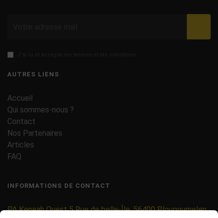
Valid
J'ai lu et accepte les termes et les conditions
AUTRES LIENS
Accueil
Qui sommes-nous ?
Contact
Nos Partenaires
Articles
FAQ
INFORMATIONS DE CONTACT
PA Keneah Ouest 5 Rue de belle-Île, 56400 Plougoumelen