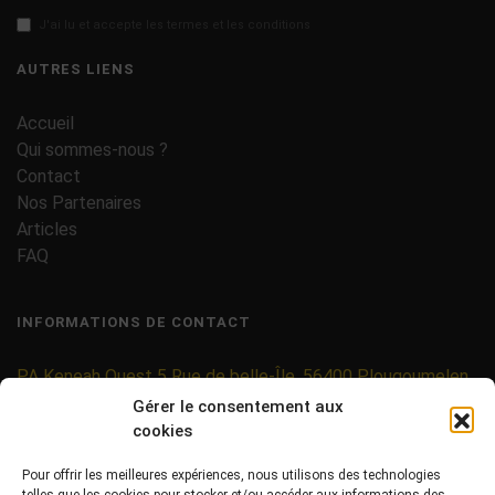
J'ai lu et accepte les termes et les conditions
AUTRES LIENS
Accueil
Qui sommes-nous ?
Contact
Nos Partenaires
Articles
FAQ
INFORMATIONS DE CONTACT
PA Keneah Ouest 5 Rue de belle-Île, 56400 Plougoumelen
Gérer le consentement aux
contact@etiquettes-adhesives-rouleaux.com
cookies
09 71 37 25 93
Pour offrir les meilleures expériences, nous utilisons des technologies