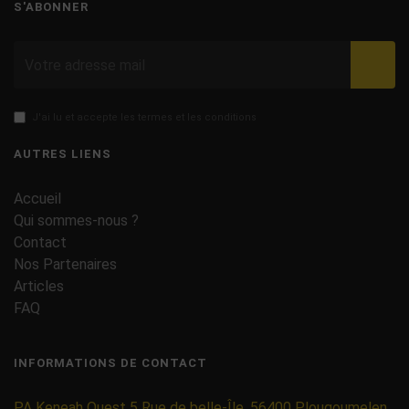
S'ABONNER
Valid
J'ai lu et accepte les termes et les conditions
AUTRES LIENS
Accueil
Qui sommes-nous ?
Contact
Nos Partenaires
Articles
FAQ
INFORMATIONS DE CONTACT
PA Keneah Ouest 5 Rue de belle-Île, 56400 Plougoumelen