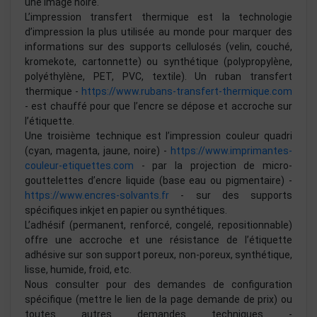
une image noire.
L’impression transfert thermique est la technologie
d’impression la plus utilisée au monde pour marquer des
informations sur des supports cellulosés (velin, couché,
kromekote, cartonnette) ou synthétique (polypropylène,
polyéthylène, PET, PVC, textile). Un ruban transfert
thermique -
https://www.rubans-transfert-thermique.com
- est chauffé pour que l’encre se dépose et accroche sur
l’étiquette.
Une troisième technique est l’impression couleur quadri
(cyan, magenta, jaune, noire) -
https://www.imprimantes-
couleur-etiquettes.com
- par la projection de micro-
gouttelettes d’encre liquide (base eau ou pigmentaire) -
https://www.encres-solvants.fr
- sur des supports
spécifiques inkjet en papier ou synthétiques.
L’adhésif (permanent, renforcé, congelé, repositionnable)
offre une accroche et une résistance de l’étiquette
adhésive sur son support poreux, non-poreux, synthétique,
lisse, humide, froid, etc.
Nous consulter pour des demandes de configuration
spécifique (mettre le lien de la page demande de prix) ou
toutes autres demandes techniques -