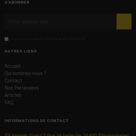
S'ABONNER
Valid
J'ai lu et accepte les termes et les conditions
AUTRES LIENS
Accueil
Qui sommes-nous ?
Contact
Nos Partenaires
Articles
FAQ
INFORMATIONS DE CONTACT
PA Keneah Ouest 5 Rue de belle-Île, 56400 Plougoumelen