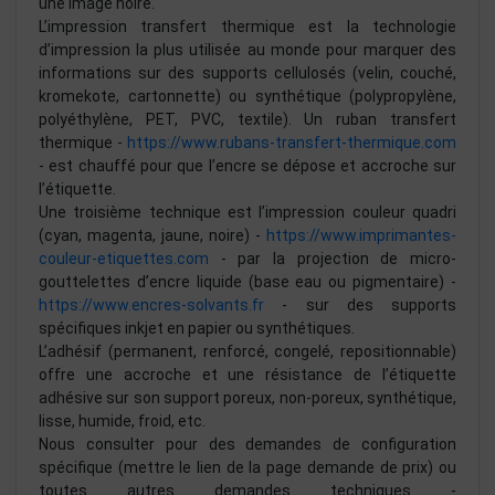
une image noire.
L’impression transfert thermique est la technologie
d’impression la plus utilisée au monde pour marquer des
informations sur des supports cellulosés (velin, couché,
kromekote, cartonnette) ou synthétique (polypropylène,
polyéthylène, PET, PVC, textile). Un ruban transfert
thermique -
https://www.rubans-transfert-thermique.com
- est chauffé pour que l’encre se dépose et accroche sur
l’étiquette.
Une troisième technique est l’impression couleur quadri
(cyan, magenta, jaune, noire) -
https://www.imprimantes-
couleur-etiquettes.com
- par la projection de micro-
gouttelettes d’encre liquide (base eau ou pigmentaire) -
https://www.encres-solvants.fr
- sur des supports
spécifiques inkjet en papier ou synthétiques.
L’adhésif (permanent, renforcé, congelé, repositionnable)
offre une accroche et une résistance de l’étiquette
adhésive sur son support poreux, non-poreux, synthétique,
lisse, humide, froid, etc.
Nous consulter pour des demandes de configuration
spécifique (mettre le lien de la page demande de prix) ou
toutes autres demandes techniques -