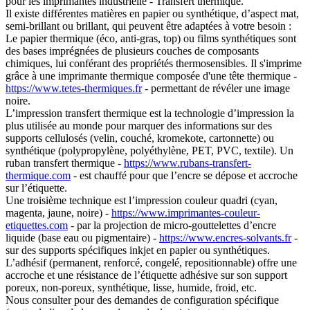
pour les imprimantes industrielle - Transfert thermique.
Il existe différentes matières en papier ou synthétique, d’aspect mat,
semi-brillant ou brillant, qui peuvent être adaptées à votre besoin :
Le papier thermique (éco, anti-gras, top) ou films synthétiques sont
des bases imprégnées de plusieurs couches de composants
chimiques, lui conférant des propriétés thermosensibles. Il s'imprime
grâce à une imprimante thermique composée d'une tête thermique -
https://www.tetes-thermiques.fr
- permettant de révéler une image
noire.
L’impression transfert thermique est la technologie d’impression la
plus utilisée au monde pour marquer des informations sur des
supports cellulosés (velin, couché, kromekote, cartonnette) ou
synthétique (polypropylène, polyéthylène, PET, PVC, textile). Un
ruban transfert thermique -
https://www.rubans-transfert-
thermique.com
- est chauffé pour que l’encre se dépose et accroche
sur l’étiquette.
Une troisième technique est l’impression couleur quadri (cyan,
magenta, jaune, noire) -
https://www.imprimantes-couleur-
etiquettes.com
- par la projection de micro-gouttelettes d’encre
liquide (base eau ou pigmentaire) -
https://www.encres-solvants.fr
-
sur des supports spécifiques inkjet en papier ou synthétiques.
L’adhésif (permanent, renforcé, congelé, repositionnable) offre une
accroche et une résistance de l’étiquette adhésive sur son support
poreux, non-poreux, synthétique, lisse, humide, froid, etc.
Nous consulter pour des demandes de configuration spécifique