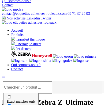
Qui sommes-nous ?
Contact
contact@etiquettes-adhesives-rouleaux.com
09 71 37 25 93
Nos activités
Linkedin
Twitter
Accueil
Produits
Transfert thermique
Thermique direct
Jet d'encre
Qui sommes-nous ?
Contact
Étiquettes Zebra Z-Ultimate
Exact matches only