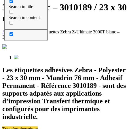
3000T blanc – 3010189 / 23 x 30
Search in title
mm
Search in content
Accueil
>
Produits
>
Étiquettes Zebra Z-Ultimate 3000T blanc –
3010189 / 23 x 30 mm
Les étiquettes adhésives Zebra - Polyester
- 23 x 30 mm - Mandrin 76 mm - Adhesif
Permanent - Référence 3010189 - sont des
supports adpatés aux applications
d’impression Transfert thermique et
configurés pour des imprimantes
industrielle.
Transfert thermique