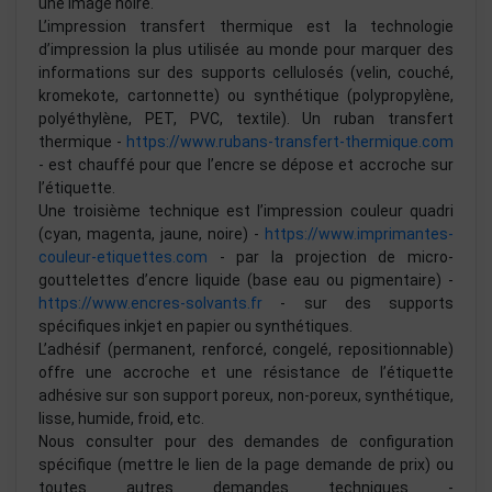
une image noire.
L’impression transfert thermique est la technologie
d’impression la plus utilisée au monde pour marquer des
informations sur des supports cellulosés (velin, couché,
kromekote, cartonnette) ou synthétique (polypropylène,
polyéthylène, PET, PVC, textile). Un ruban transfert
thermique -
https://www.rubans-transfert-thermique.com
- est chauffé pour que l’encre se dépose et accroche sur
l’étiquette.
Une troisième technique est l’impression couleur quadri
(cyan, magenta, jaune, noire) -
https://www.imprimantes-
couleur-etiquettes.com
- par la projection de micro-
gouttelettes d’encre liquide (base eau ou pigmentaire) -
https://www.encres-solvants.fr
- sur des supports
spécifiques inkjet en papier ou synthétiques.
L’adhésif (permanent, renforcé, congelé, repositionnable)
offre une accroche et une résistance de l’étiquette
adhésive sur son support poreux, non-poreux, synthétique,
lisse, humide, froid, etc.
Nous consulter pour des demandes de configuration
spécifique (mettre le lien de la page demande de prix) ou
toutes autres demandes techniques -