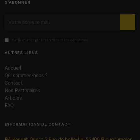
S'ABONNER
Valid
J'ai lu et accepte les termes et les conditions
AUTRES LIENS
Accueil
Qui sommes-nous ?
Contact
Nos Partenaires
Articles
FAQ
INFORMATIONS DE CONTACT
PA Keneah Ouest 5 Rue de belle-Île, 56400 Plougoumelen