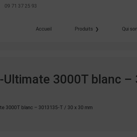
09 71 37 25 93
Accueil
Produits
Qui so
Transfert thermique
Thermique direct
Jet d'encre
Z-Ultimate 3000T blanc –
ate 3000T blanc – 3013135-T / 30 x 30 mm