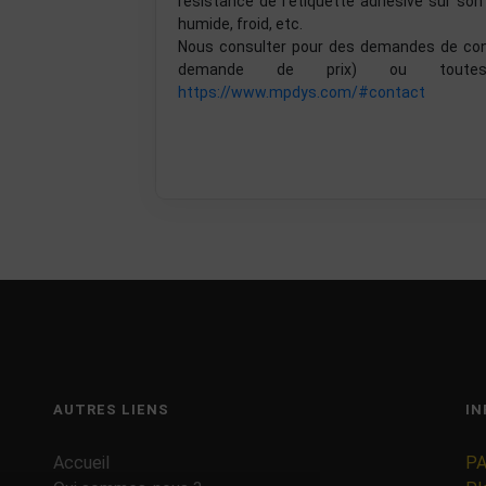
résistance de l’étiquette adhésive sur son
humide, froid, etc.
Nous consulter pour des demandes de confi
demande de prix) ou toutes
https://www.mpdys.com/#contact
AUTRES LIENS
IN
Accueil
PA