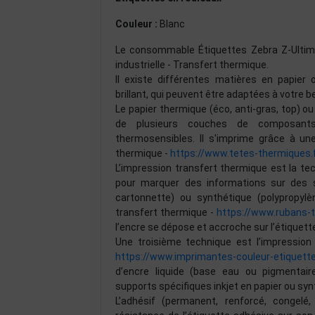
Couleur :
Blanc
Le consommable Étiquettes Zebra Z-Ultima
industrielle - Transfert thermique.
Il existe différentes matières en papier 
brillant, qui peuvent être adaptées à votre be
Le papier thermique (éco, anti-gras, top) 
de plusieurs couches de composants 
thermosensibles. Il s'imprime grâce à u
thermique -
https://www.tetes-thermiques.
L’impression transfert thermique est la te
pour marquer des informations sur des su
cartonnette) ou synthétique (polypropylèn
transfert thermique -
https://www.rubans-
l’encre se dépose et accroche sur l’étiquett
Une troisième technique est l’impression 
https://www.imprimantes-couleur-etiquett
d’encre liquide (base eau ou pigmentai
supports spécifiques inkjet en papier ou syn
L’adhésif (permanent, renforcé, congelé