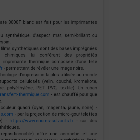
te 3000T blanc est fait pour les imprimantes
ou synthétique, d’aspect mat, semi-brillant ou
soin :
ou films synthétiques sont des bases imprégnées
chimiques, lui conférant des propriétés
ne imprimante thermique composée d'une tête
fr
- permettant de révéler une image noire.
chnologie d’impression la plus utilisée au monde
pports cellulosés (velin, couché, kromekote,
e, polyéthylène, PET, PVC, textile). Un ruban
transfert-thermique.com
- est chauffé pour que
e.
couleur quadri (cyan, magenta, jaune, noire) -
es.com
- par la projection de micro-gouttelettes
re) -
https://www.encres-solvants.fr
- sur des
thétiques.
, repositionnable) offre une accroche et une